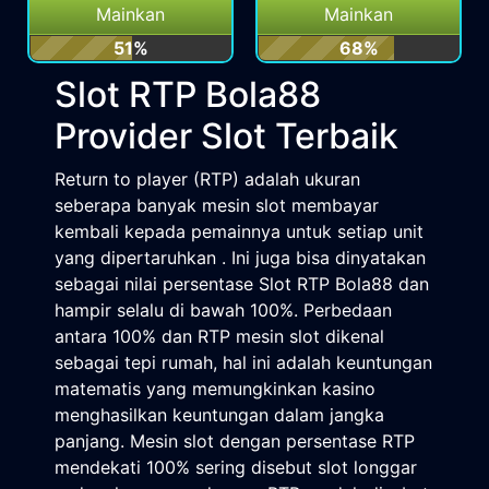
Mainkan
Mainkan
51%
68%
Slot RTP Bola88
Provider Slot Terbaik
Return to player (RTP) adalah ukuran
seberapa banyak mesin slot membayar
kembali kepada pemainnya untuk setiap unit
yang dipertaruhkan . Ini juga bisa dinyatakan
sebagai nilai persentase Slot RTP Bola88 dan
hampir selalu di bawah 100%. Perbedaan
antara 100% dan RTP mesin slot dikenal
sebagai tepi rumah, hal ini adalah keuntungan
matematis yang memungkinkan kasino
menghasilkan keuntungan dalam jangka
panjang. Mesin slot dengan persentase RTP
mendekati 100% sering disebut slot longgar