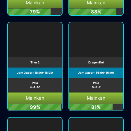
Mainkan
Mainkan
79%
88%
Thor 2
Dragon Koi
Jam Gacor : 18:00-18:30
Jam Gacor : 14:00-16:00
Pola
Pola
4-4-10
6-8-7
Mainkan
Mainkan
99%
81%