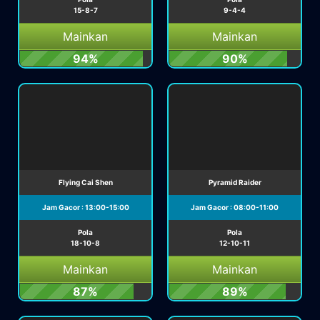
15-8-7
9-4-4
Mainkan
Mainkan
94%
90%
Flying Cai Shen
Pyramid Raider
Jam Gacor : 13:00-15:00
Jam Gacor : 08:00-11:00
Pola
Pola
18-10-8
12-10-11
Mainkan
Mainkan
87%
89%