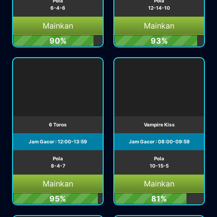
Pola
Pola
6-4-6
12-14-10
Mainkan
Mainkan
90%
93%
6 Toros
Vampire Kiss
Jam Gacor : 12:00-13:59
Jam Gacor : 08:00-09:59
Pola
Pola
8-4-7
10-15-5
Mainkan
Mainkan
95%
81%