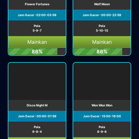
Flower Fortunes
Wolf Moon
Jam Gacor : 02:00-03:59
Jam Gacor : 00:00-23:59
Pola
Pola
5-9-7
5-10-15
Mainkan
Mainkan
86%
86%
Disco Night M
Won Won Won
Jam Gacor : 00:00-01:59
Jam Gacor : 15:00-18:00
Pola
Pola
9-8-4
8-9-6