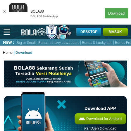
×
BOLA88
Download
BOLA88 Mobile App
☰
DESKTOP
MASUK
NEW :
s Big or Small | Bonus Lottery Jowopools | Bonus 5 Lucky ball | Bonus Free
Home
Download
Download APP
Download for Android
Panduan Download